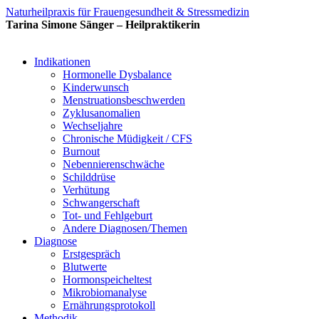
Naturheilpraxis für Frauengesundheit & Stressmedizin
Tarina Simone Sänger – Heilpraktikerin
Indikationen
Hormonelle Dysbalance
Kinderwunsch
Menstruationsbeschwerden
Zyklusanomalien
Wechseljahre
Chronische Müdigkeit / CFS
Burnout
Nebennierenschwäche
Schilddrüse
Verhütung
Schwangerschaft
Tot- und Fehlgeburt
Andere Diagnosen/Themen
Diagnose
Erstgespräch
Blutwerte
Hormonspeicheltest
Mikrobiomanalyse
Ernährungsprotokoll
Methodik