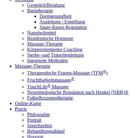
Gespräch/Beratung
Basistherapie
Darmgesundheit
Ausleitung / Entgiftung
Säure-Basen-Regulation
Naturheilmittel
Bioidentische Hormone
Massage-Therapie
Körperorientiertes Coaching
Sterbe- und Trauerbegleitung
Integrierte Methoden
Massage-Therapie
®
Therapeutische Frauen-Massage (TFM
)
®
Fruchtbarkeitsmassage
®
TouchLife
Massage
Neurobiologische Regulation nach Henkel (NBR)®
Fußreflexzonentherapie
Online-Kurse
Praxis
Philosophie
Portrait
Sprechzeiten
Behandlungsablauf
Honorar