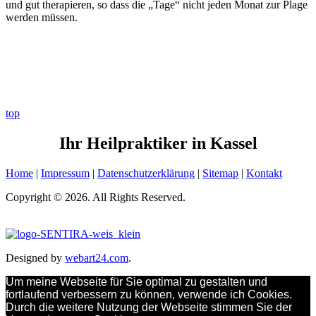
und gut therapieren, so dass die „Tage“ nicht jeden Monat zur Plage
werden müssen.
top
Ihr Heilpraktiker in Kassel
Home
|
Impressum
|
Datenschutzerklärung
|
Sitemap
|
Kontakt
Copyright © 2026. All Rights Reserved.
Designed by
webart24.com
.
Um meine Webseite für Sie optimal zu gestalten und
fortlaufend verbessern zu können, verwende ich Cookies.
Durch die weitere Nutzung der Webseite stimmen Sie der