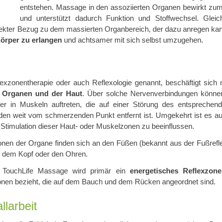
entstehen. Massage in den assoziierten Organen bewirkt zu
und unterstützt dadurch Funktion und Stoffwechsel. Gleich
ekter Bezug zu dem massierten Organbereich, der dazu anregen kan
örper zu erlangen
und achtsamer mit sich selbst umzugehen.
lexzonentherapie oder auch Reflexologie genannt, beschäftigt sich
n Organen und der Haut
. Über solche Nervenverbindungen könne
er in Muskeln auftreten, die auf einer Störung des entspreche
en weit vom schmerzenden Punkt entfernt ist. Umgekehrt ist es au
 Stimulation dieser Haut- oder Muskelzonen zu beeinflussen.
onen der Organe finden sich an den Füßen (bekannt aus der Fußrefl
 dem Kopf oder den Ohren.
 TouchLife Massage wird primär ein
energetisches Reflexzon
nen bezieht, die auf dem Bauch und dem Rücken angeordnet sind.
allarbeit