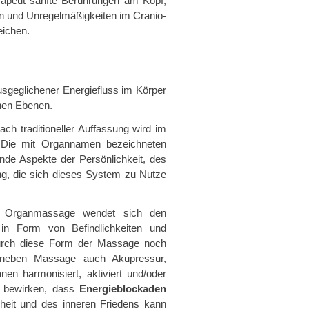
rapeut sanfte Berührungen am Kopf,
 und Unregelmäßigkeiten im Cranio-
eichen.
usgeglichener Energiefluss im Körper
chen Ebenen.
ch traditioneller Auffassung wird im
. Die mit Organnamen bezeichneten
ende Aspekte der Persönlichkeit, des
g, die sich dieses System zu Nutze
nd Organmassage wendet sich den
in Form von Befindlichkeiten und
durch diese Form der Massage noch
 (neben Massage auch Akupressur,
nen harmonisiert, aktiviert und/oder
nn bewirken, dass
Energieblockaden
heit und des inneren Friedens kann