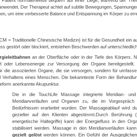
r Patient normalerweise bequem auf einer Liege, während der The
nwendet. Der Therapeut achtet auf subtile Bewegungen, Spannungen
nen, um eine verbesserte Balance und Entspannung im Körper zu err
M = Traditionelle Chinesische Medizin) ist für die Gesundheit ein a
luss gestört oder blockiert, entstehen Beschwerden auf unterschiedli
rgieleitbahnen
an der Oberfläche oder in der Tiefe des Körpers. Na
ft oder Lebensenergie zur Versorgung der Organe bereitgestellt
ür die assoziierten Organe, die sie versorgen, sondern für umfass
 Verhaltens eines Menschen. Die bekannteste Form der Behandlun
pieform anerkannte Akupunktur.
Die in die TouchLife Massage integrierte Meridian- u
Meridianverläufen und Organen zu, die im Vorgespräch 
Bedürfnissen erarbeitet wurden. Der Massageablauf wird 
gezielter auf den Klienten abgestimmt.Durch Berührung
energetische Haltegriffe) kann der Energiefluss in den Orga
stabilisiert werden. Massage in den Meridianverläufen ka
gezielt gelöst
werden können. Ein Gefühl der Ausgeglichen