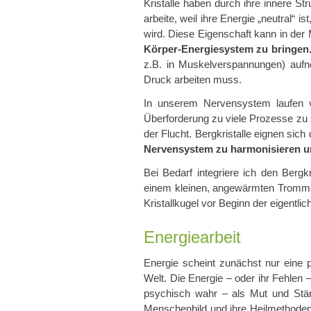
Kristalle haben durch ihre innere St
arbeite, weil ihre Energie „neutral“ 
wird. Diese Eigensch
aft kann in de
Körper-Energiesystem zu bringen
z.B. in Muskelverspannungen) aufn
Druck arbeiten muss.
In unserem Nervensystem laufen v
Überforderung zu viele Prozesse zu s
der Flucht. Bergkristalle eignen sich
Nervensystem zu harmonisieren u
Bei Bedarf integriere ich den Bergkr
einem kleinen, angewärmten Trommel
Kristallkugel vor Beginn der eigentl
Energiearbeit
Energie scheint zunächst nur eine
Welt. Die Energie – oder ihr Fehlen 
psychisch wahr – als Mut und Stär
Menschenbild und ihre Heilmethoden