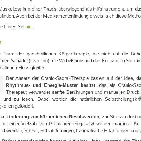
uskeltest in meiner Praxis überwiegend als Hilfsinstrument, um da
inden. Auch bei der Medikamentenfindung erweist sich diese Methode
ie finden Sie
hier
.
e
ne Form der ganzheitlichen Körpertherapie, die sich auf die Be
 den Schädel (Cranium), die Wirbelsäule und das Kreuzbein (Sacrum
altenen Flüssigkeiten.
Der Ansatz der Cranio-Sacral-Therapie basiert auf der Idee,
da
Rhythmus- und Energie-Muster besitzt
, das als Cranio-Sa
Therapeut verwendet sanfte Berührungen und manuellen Druc
 und zu lösen. Dabei werden die natürlichen Selbstheilungskr
keiten gefördert.
zur
Linderung von körperlichen Beschwerden
, zur Stressredukti
n bei einer Vielzahl von Problemen eingesetzt werden, darunter K
hwerden, Stress, Schlafstörungen, traumatische Erfahrungen und 