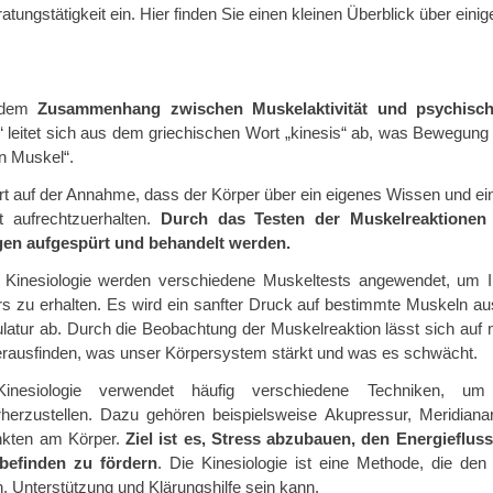
tungstätigkeit ein. Hier finden Sie einen kleinen Überblick über eini
t dem
Zusammenhang zwischen Muskelaktivität und psychisch
“ leitet sich aus dem griechischen Wort „kinesis“ ab, was Bewegung 
n Muskel“.
rt auf der Annahme, dass der Körper über ein eigenes Wissen und eine
 aufrechtzuerhalten.
Durch das Testen der Muskelreaktionen
gen aufgespürt und behandelt werden.
r Kinesiologie werden verschiedene Muskeltests angewendet, um 
s zu erhalten. Es wird ein sanfter Druck auf bestimmte Muskeln au
atur ab. Durch die Beobachtung der Muskelreaktion lässt sich auf 
rausfinden, was unser Körpersystem stärkt und was es schwächt.
inesiologie verwendet häufig verschiedene Techniken, um
rherzustellen. Dazu gehören beispielsweise Akupressur, Meridia
nkten am Körper.
Ziel ist es, Stress abzubauen, den Energieflu
befinden zu fördern
. Die Kinesiologie ist eine Methode, die de
 Unterstützung und Klärungshilfe sein kann.