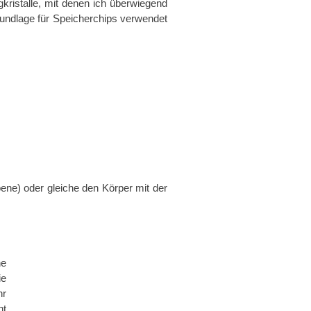
gkristalle, mit denen ich überwiegend
 Grundlage für Speicherchips verwendet
ne) oder gleiche den Körper mit der
he
ie
hr
ht