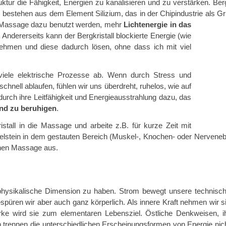
ruktur die Fähigkeit, Energien zu kanalisieren und zu verstärken. Ber
ist, bestehen aus dem Element Silizium, das in der Chipindustrie als
r Massage dazu benutzt werden, mehr
Lichtenergie in das
.
Andererseits kann der Bergkristall blockierte Energie (wie
ehmen und diese dadurch lösen, ohne dass ich mit viel
iele elektrische Prozesse ab. Wenn durch Stress und
chnell ablaufen, fühlen wir uns überdreht, ruhelos, wie auf
 durch ihre Leitfähigkeit und Energieausstrahlung dazu, das
nd zu beruhigen
.
istall in die Massage und arbeite z.B. für kurze Zeit mit
stein in dem gestauten Bereich (Muskel-, Knochen- oder Nervenebe
ichen Massage aus.
 physikalische Dimension zu haben.
Strom bewegt unsere technisc
–spüren wir aber auch ganz körperlich. Als innere Kraft nehmen wir s
ke wird sie zum elementaren Lebensziel. Östliche Denkweisen, i
 trennen die unterschiedlichen Erscheinungsformen von Energie nic