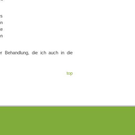
rs
in
te
en
 Behandlung, die ich auch in die
top