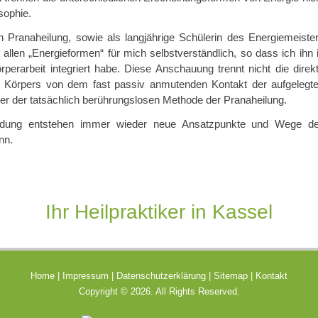
sophie.
in Pranaheilung, sowie als langjährige Schülerin des Energiemeiste
allen „Energieformen“ für mich selbstverständlich, so dass ich ihn 
perarbeit integriert habe. Diese Anschauung trennt nicht die direk
 Körpers von dem fast passiv anmutenden Kontakt der aufgelegt
er der tatsächlich berührungslosen Methode der Pranaheilung.
ldung entstehen immer wieder neue Ansatzpunkte und Wege der
nn.
Ihr Heilpraktiker in Kassel
Home
|
Impressum
|
Datenschutzerklärung
|
Sitemap
|
Kontakt
Copyright © 2026. All Rights Reserved.