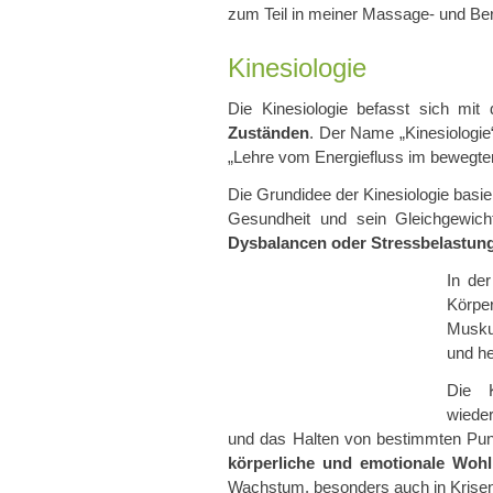
zum Teil in meiner Massage- und Bera
Kinesiologie
Die Kinesiologie befasst sich mi
Zuständen
. Der Name „Kinesiologie
„Lehre vom Energiefluss im bewegte
Die Grundidee der Kinesiologie basie
Gesundheit und sein Gleichgewicht
Dysbalancen oder Stressbelastun
In de
Körper
Muskul
und he
Die K
wiede
und das Halten von bestimmten Pu
körperliche und emotionale Wohl
Wachstum, besonders auch in Krisen,