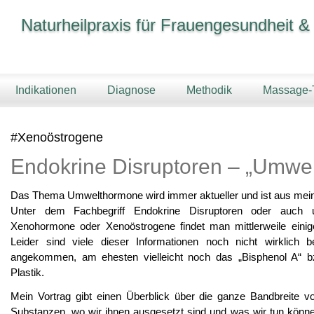
Naturheilpraxis für Frauengesundheit &
Indikationen
Diagnose
Methodik
Massage-
#Xenoöstrogene
Endokrine Disruptoren – „Umwe
Das Thema Umwelthormone wird immer aktueller und ist aus mein
Unter dem Fachbegriff Endokrine Disruptoren oder auch u
Xenohormone oder Xenoöstrogene findet man mittlerweile einig
Leider sind viele dieser Informationen noch nicht wirklich 
angekommen, am ehesten vielleicht noch das „Bisphenol A“ 
Plastik.
Mein Vortrag gibt einen Überblick über die ganze Bandbreite 
Substanzen, wo wir ihnen ausgesetzt sind und was wir tun könn