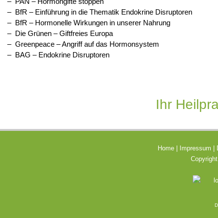
–
PAN – Hormongifte stoppen
–
BfR – Einführung in die Thematik Endokrine Disruptoren
–
BfR – Hormonelle Wirkungen in unserer Nahrung
–
Die Grünen – Giftfreies Europa
–
Greenpeace – Angriff auf das Hormonsystem
–
BAG – Endokrine Disruptoren
Ihr Heilpr
Home
|
Impressum
|
Copyright
D